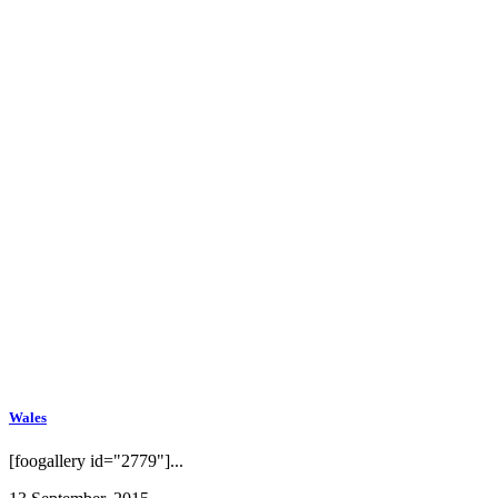
Wales
[foogallery id="2779"]...